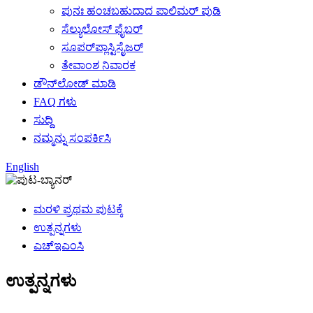
ಪುನಃ ಹಂಚಬಹುದಾದ ಪಾಲಿಮರ್ ಪುಡಿ
ಸೆಲ್ಯುಲೋಸ್ ಫೈಬರ್
ಸೂಪರ್‌ಪ್ಲಾಸ್ಟಿಸೈಜರ್
ತೇವಾಂಶ ನಿವಾರಕ
ಡೌನ್‌ಲೋಡ್ ಮಾಡಿ
FAQ ಗಳು
ಸುದ್ದಿ
ನಮ್ಮನ್ನು ಸಂಪರ್ಕಿಸಿ
English
ಮರಳಿ ಪ್ರಥಮ ಪುಟಕ್ಕೆ
ಉತ್ಪನ್ನಗಳು
ಎಚ್‌ಇಎಂಸಿ
ಉತ್ಪನ್ನಗಳು