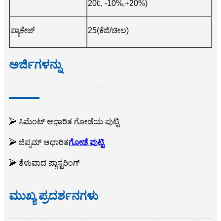
20℃, -10%,+20%)
ಪ್ಯಾಕೇಜ್
25(ಕೆಜಿ/ಚೀಲ)
ಅರ್ಜಿಗಳನ್ನು
➢ ಸಿಮೆಂಟ್ ಆಧಾರಿತ ಗೋಡೆಯ ಪುಟ್ಟಿ
➢ ಜಿಪ್ಸಮ್ ಆಧಾರಿತ
ಗೋಡೆ ಪುಟ್ಟಿ
➢ ತೆಳುವಾದ ಪ್ಲಾಸ್ಟರಿಂಗ್
ಮುಖ್ಯ ಪ್ರದರ್ಶನಗಳು