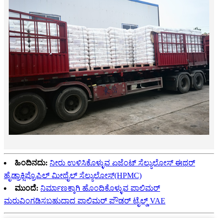
ಹಿಂದಿನದು:
ನೀರು ಉಳಿಸಿಕೊಳ್ಳುವ ಏಜೆಂಟ್ ಸೆಲ್ಯುಲೋಸ್ ಈಥರ್
ಹೈಡ್ರಾಕ್ಸಿಪ್ರೊಪಿಲ್ ಮೀಥೈಲ್ ಸೆಲ್ಯುಲೋಸ್(HPMC)
ಮುಂದೆ:
ನಿರ್ಮಾಣಕ್ಕಾಗಿ ಹೊಂದಿಕೊಳ್ಳುವ ಪಾಲಿಮರ್
ಮರುವಿಂಗಡಿಸಬಹುದಾದ ಪಾಲಿಮರ್ ಪೌಡರ್ ಟೈಲ್ಡ್ VAE