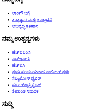
ಲಾಂಗೌ ಬಗ್ಗೆ
ತಂತ್ರಜ್ಞಾನ ಮತ್ತು ಉತ್ಪಾದನೆ
ಅಭಿವೃದ್ಧಿ ಇತಿಹಾಸ
ನಮ್ಮ ಉತ್ಪನ್ನಗಳು
ಹೆಚ್‌ಪಿಎಂಸಿ
ಎಚ್‌ಇಎಂಸಿ
ಹೆಚ್‌ಇಸಿ
ಪುನಃ ಹಂಚಬಹುದಾದ ಪಾಲಿಮರ್ ಪುಡಿ
ಸೆಲ್ಯುಲೋಸ್ ಫೈಬರ್
ಸೂಪರ್‌ಪ್ಲಾಸ್ಟಿಸೈಜರ್
ತೇವಾಂಶ ನಿವಾರಕ
ಸುದ್ದಿ