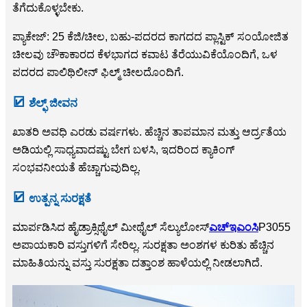
ತೆಗೆದುಕೊಳ್ಳಬೇಕು.
ಪ್ಯಾಕೇಜ್: 25 ಕೆಜಿ/ಚೀಲ, ಬಹು-ಪದರದ ಕಾಗದದ ಪ್ಲಾಸ್ಟಿಕ್ ಸಂಯೋಜಿತ
ಚೀಲವು ಚೌಕಾಕಾರದ ಕೆಳಭಾಗದ ಕವಾಟ ತೆರೆಯುವಿಕೆಯೊಂದಿಗೆ, ಒಳ
ಪದರದ ಪಾಲಿಥಿಲೀನ್ ಫಿಲ್ಮ್ ಚೀಲದೊಂದಿಗೆ.
☑
ಶೆಲ್ಫ್ ಜೀವನ
ಖಾತರಿ ಅವಧಿ ಎರಡು ವರ್ಷಗಳು. ಹೆಚ್ಚಿನ ತಾಪಮಾನ ಮತ್ತು ಆರ್ದ್ರತೆಯ
ಅಡಿಯಲ್ಲಿ ಸಾಧ್ಯವಾದಷ್ಟು ಬೇಗ ಬಳಸಿ, ಇದರಿಂದ ಕ್ಯಾಕಿಂಗ್
ಸಂಭವನೀಯತೆ ಹೆಚ್ಚಾಗುವುದಿಲ್ಲ.
☑
ಉತ್ಪನ್ನ ಸುರಕ್ಷತೆ
ಮಾರ್ಪಡಿಸಿದ ಹೈಡ್ರಾಕ್ಸಿಥೈಲ್ ಮೀಥೈಲ್ ಸೆಲ್ಯುಲೋಸ್
ಎಚ್‌ಇಎಂಸಿ
P3055
ಅಪಾಯಕಾರಿ ವಸ್ತುಗಳಿಗೆ ಸೇರಿಲ್ಲ. ಸುರಕ್ಷತಾ ಅಂಶಗಳ ಕುರಿತು ಹೆಚ್ಚಿನ
ಮಾಹಿತಿಯನ್ನು ವಸ್ತು ಸುರಕ್ಷತಾ ದತ್ತಾಂಶ ಹಾಳೆಯಲ್ಲಿ ನೀಡಲಾಗಿದೆ.