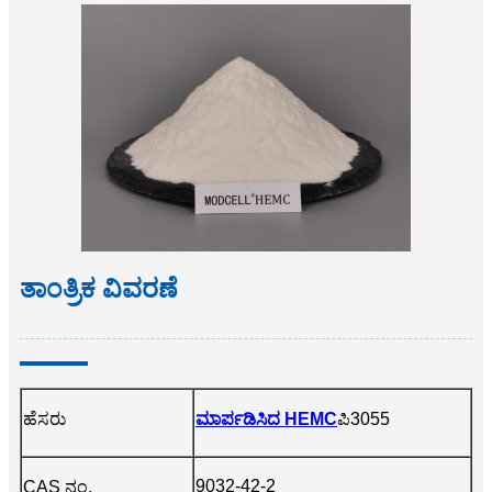
ತಾಂತ್ರಿಕ ವಿವರಣೆ
ಹೆಸರು
ಮಾರ್ಪಡಿಸಿದ HEMC
ಪಿ3055
9032-42-2
CAS ನಂ.