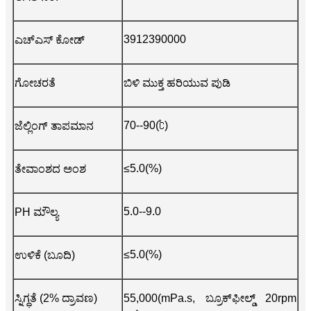
3912390000
ಎಚ್ಎಸ್ ಕೋಡ್
ಗೋಚರತೆ
ಬಿಳಿ ಮುಕ್ತ ಹರಿಯುವ ಪುಡಿ
70--90(℃)
ಜೆಲ್ಲಿಂಗ್ ತಾಪಮಾನ
≤5.0(%)
ತೇವಾಂಶದ ಅಂಶ
5.0--9.0
PH ಮೌಲ್ಯ
≤5.0(%)
ಉಳಿಕೆ (ಬೂದಿ)
ಸ್ನಿಗ್ಧತೆ (2% ದ್ರಾವಣ)
55,000(mPa.s, ಬ್ರೂಕ್‌ಫೀಲ್ಡ್ 20rpm